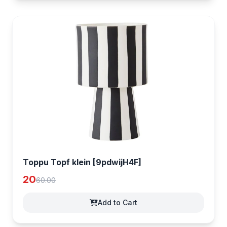
Toppu Topf klein [9pdwijH4F]
20
60.00
Add to Cart