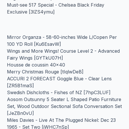
Must-see 517 Special - Chelsea Black Friday
Exclusive [3lZS4ymu]
Mirror Organza - 58-60-inches Wide L/Copen Per
100 YD Roll [Ku6EsavW]
Wings and More Wings! Course Level 2 - Advanced
Fairy Wings [GYTkU07H]
Housse de coussin 40x40
Merry Christmas Rouge [tIqlwDeB]
ACCURI 2 FORECAST Goggle Blue - Clear Lens
[ZR5B1maS]
Swedish Dishcloths - Fishes of NZ [7hpC3LUF]
Aosom Outsunny 5 Seater L Shaped Patio Furniture
Set, Wood Outdoor Sectional Sofa Conversation Set
[JeZBn0vU]
Miles Davies - Live At The Plugged Nickel: Dec 23
1965 - Set Two [jWHC7nSp]