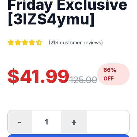
Friday Exclusive
[3lZS4ymu]
(219 customer reviews)
$41.99
66%
125.00
OFF
-
+