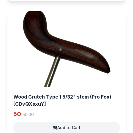
Wood Crutch Type 1 5/32" stem (Pro Fox)
[CDvQXsxuY]
50
150.00
Add to Cart